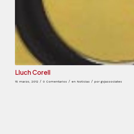
Lluch Corell
/
/
/
15 marzo, 2012
0 Comentarios
en
Noticias
por
gvjassociates