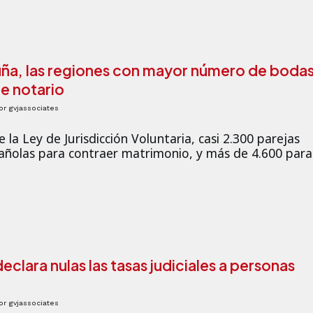
uña, las regiones con mayor número de boda
e notario
or
gvjassociates
 la Ley de Jurisdicción Voluntaria, casi 2.300 parejas
añolas para contraer matrimonio, y más de 4.600 para
declara nulas las tasas judiciales a personas
or
gvjassociates