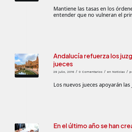
Mantiene las tasas en los órdenes
entender que no vulneran el pri
Andalucía refuerza los juz
jueces
/
/
/
29 julio, 2016
0 Comentarios
en
Noticias
p
Los nuevos jueces apoyarán las 
En el último año se han c