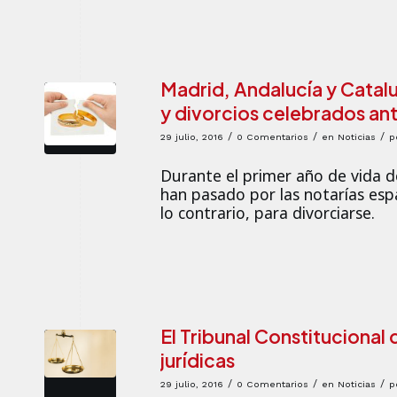
Madrid, Andalucía y Catal
y divorcios celebrados ant
/
/
/
29 julio, 2016
0 Comentarios
en
Noticias
p
Durante el primer año de vida de
han pasado por las notarías esp
lo contrario, para divorciarse.
El Tribunal Constitucional 
jurídicas
/
/
/
29 julio, 2016
0 Comentarios
en
Noticias
p