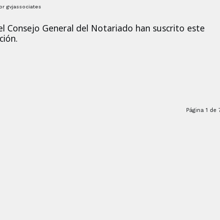
or
gvjassociates
 el Consejo General del Notariado han suscrito este
ción.
Página 1 de 