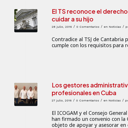
El TS reconoce el derecho
cuidar a su hijo
/
/
/
28 julio, 2016
0 Comentarios
en
Noticias
p
Contradice al TSJ de Cantabria 
cumple con los requisitos para r
Los gestores administrativ
profesionales en Cuba
/
/
/
27 julio, 2016
0 Comentarios
en
Noticias
p
El ICOGAM y el Consejo General
han firmado un convenio con la 
objeto de apoyar y asesorar en e