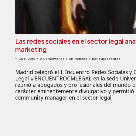
Las redes sociales en el sector legal a
marketing
/
/
/
11 julio, 2016
0 Comentarios
en
Noticias
por
gvjassociates
Madrid celebró el I Encuentro Redes Sociales 
Legal #ENCUENTROCMLEGAL en la sede Universid
reunió a abogados y profesionales del mundo de
carácter eminentemente divulgativo y permitió ana
community manager en el sector legal.