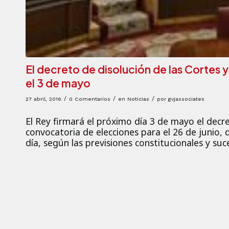
El decreto de disolución de las Cortes 
el 3 de mayo
/
/
/
27 abril, 2016
0 Comentarios
en
Noticias
por
gvjassociates
El Rey firmará el próximo día 3 de mayo el decr
convocatoria de elecciones para el 26 de junio, 
día, según las previsiones constitucionales y suc