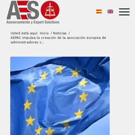
Usted está aquí:
Inicio
/
Noticias
/
ASPAC impulsa la creación de la asociación europea de
administradores c...